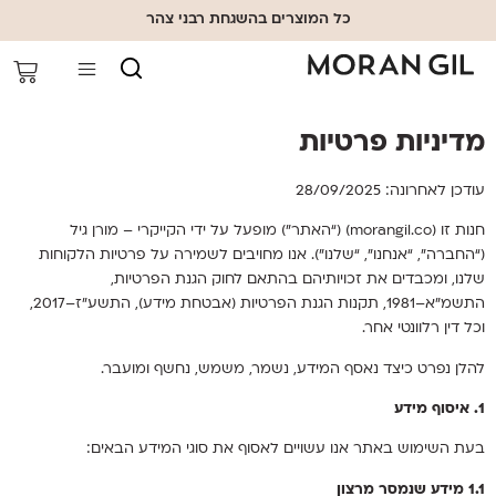
כל המוצרים בהשגחת רבני צהר
מדיניות פרטיות
עודכן לאחרונה: 28/09/2025
חנות זו (morangil.co) (“האתר”) מופעל על ידי הקייקרי – מורן גיל
(“החברה”, “אנחנו”, “שלנו”). אנו מחויבים לשמירה על פרטיות הלקוחות
שלנו, ומכבדים את זכויותיהם בהתאם לחוק הגנת הפרטיות,
התשמ”א–1981, תקנות הגנת הפרטיות (אבטחת מידע), התשע”ז–2017,
וכל דין רלוונטי אחר.
להלן נפרט כיצד נאסף המידע, נשמר, משמש, נחשף ומועבר.
1. איסוף מידע
בעת השימוש באתר אנו עשויים לאסוף את סוגי המידע הבאים:
1.1 מידע שנמסר מרצון