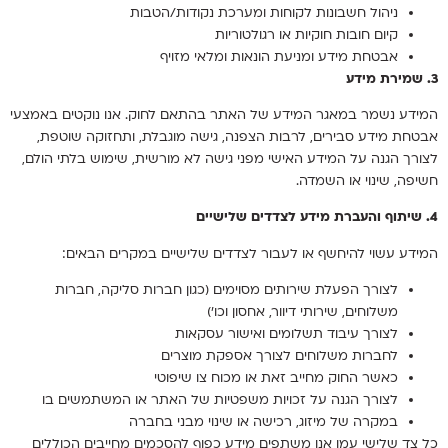
ניהול חשבונות לקוחות ומערכת נקודות/הטבות
קיום חובות חוקיות או רגולטוריות
אבטחת מידע ומניעת הונאות ומלאי מזויף
3. שמירת מידע
המידע נשמר במאגר המידע של האתר בהתאם לחוק. אנו נוקטים באמצעי
אבטחת מידע סבירים, לרבות הצפנה, גישה מוגבלת, ותחזוקה שוטפת,
לצורך הגנה על המידע האישי מפני גישה לא מורשית, שימוש בלתי הולם,
חשיפה, שינוי או השמדה.
4. שיתוף והעברת מידע לצדדים שלישיים
המידע עשוי להיחשף או לעבור לצדדים שלישיים במקרים הבאים:
לצורך הפעלת שירותים מסוימים (כגון חברות סליקה, חברות
משלוחים, שירותי דיוור, אחסון וכו’)
לצורך עיבוד תשלומים ואישור עסקאות
לחברות משלוחים לצורך אספקת מוצרים
כאשר החוק מחייב זאת או מכוח צו שיפוטי
לצורך הגנה על זכויות משפטיות של האתר או המשתמשים בו
במקרה של מיזוג, רכישה או שינוי מבני בחברה
כל צד שלישי עמו אנו משתפים מידע כפוף להסכמים מחייבים הכוללים