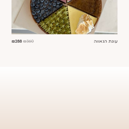
עוגת הגאווה
360
₪
288
₪