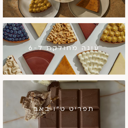
עוגה מחולקת ל-6
תפריט ט"ו באב