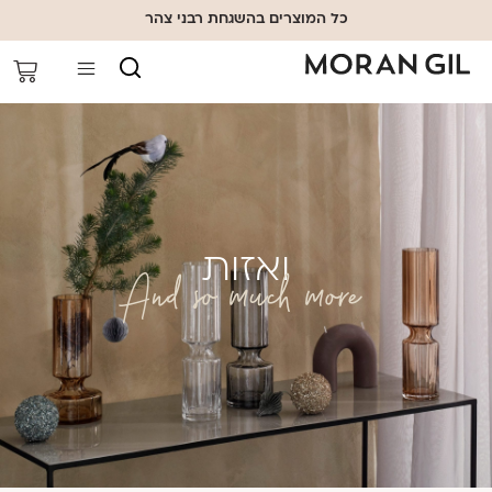
כל המוצרים בהשגחת רבני צהר
ואזות
And so much more