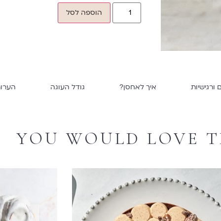
הוספה לסל
 ורגישיות
איך לאחסן?
גודל העוגה
הערו
YOU WOULD LOVE T
טארט שני שוקולדים ופרלינה פקאן
מארז
₪
310
סל
הוספה לסל