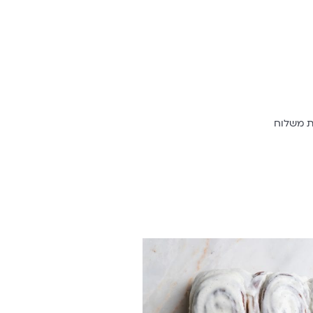
ת משלוח
 סינמון-רול משפחתי
₪
220