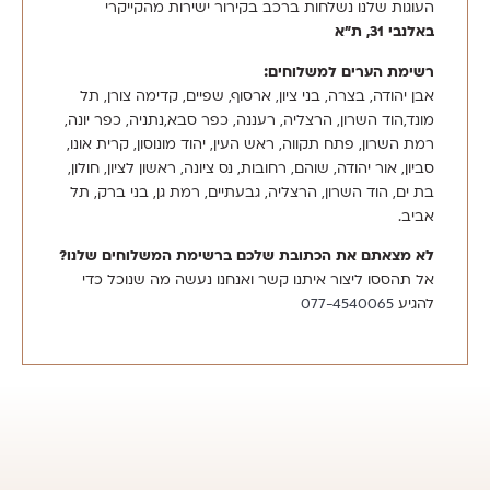
העוגות שלנו נשלחות ברכב בקירור ישירות מהקייקרי
באלנבי 31, ת”א
רשימת הערים למשלוחים:
אבן יהודה, בצרה, בני ציון, ארסוף, שפיים, קדימה צורן, תל
מונד,הוד השרון, הרצליה, רעננה, כפר סבא,נתניה, כפר יונה,
רמת השרון, פתח תקווה, ראש העין, יהוד מונוסון, קרית אונו,
סביון, אור יהודה, שוהם, רחובות, נס ציונה, ראשון לציון, חולון,
בת ים, הוד השרון, הרצליה, גבעתיים, רמת גן, בני ברק, תל
אביב.
לא מצאתם את הכתובת שלכם ברשימת המשלוחים שלנו?
אל תהססו ליצור איתנו קשר ואנחנו נעשה מה שנוכל כדי
להגיע
‭077-4540065‬