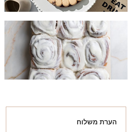
מארז סינמון-רול משפחתי
₪
176
₪
220
הוספה לסל
הערת משלוח