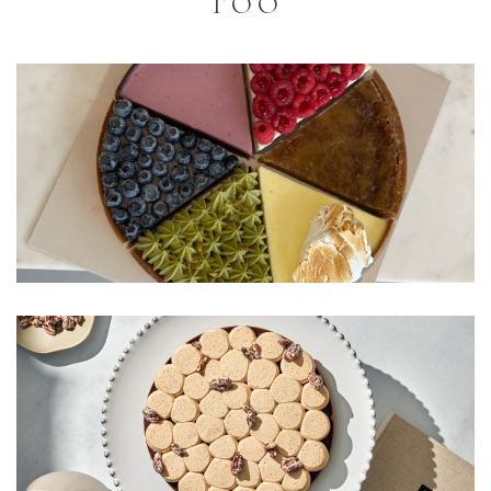
TOO
עוגת הגאווה
₪
288
₪
360
הוספה לסל
טארט שני שוקולדים ופרלינה פקאן
₪
248
₪
310
הוספה לסל