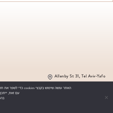
Allenby St 31, Tel Aviv-Yafo
האתר עושה שימוש בקבצי cookies כדי לשפר את חווית הגלישה, לנתח שימוש באתר ולהתאים תכנים ושיווק אישיים. באפשרותך לבחור לחסום או למחוק את העוגיות דרך הגדרות הדפדפן.
עם זאת, ייתכן
בהמ